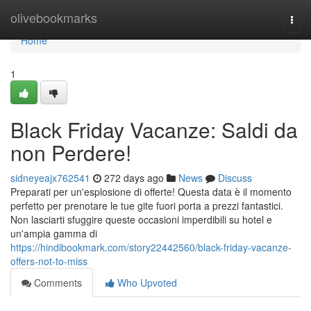
Home
olivebookmarks
Togg
navi
Home
1
Black Friday Vacanze: Saldi da
non Perdere!
sidneyeajx762541
272 days ago
News
Discuss
Preparati per un'esplosione di offerte! Questa data è il momento
perfetto per prenotare le tue gite fuori porta a prezzi fantastici.
Non lasciarti sfuggire queste occasioni imperdibili su hotel e
un'ampia gamma di
https://hindibookmark.com/story22442560/black-friday-vacanze-
offers-not-to-miss
Comments
Who Upvoted