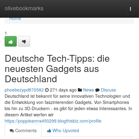
Home
olivebookmarks
Togg
navi
Home
1
Deutsche Tech-Tipps: die
neuesten Gadgets aus
Deutschland
phoebezypd870582
271 days ago
News
Discuss
Deutschland ist bekannt für seine innovativen Technologien und
die Entwicklung von faszinierenden Gadgets. Von Smartphones
bis hin zu 3D-Druckern - es gibt für jeden etwas Interessantes. In
diesem Artikel werfen wir
https://poppieamra450299.blogthisbiz.com/profile
Comments
Who Upvoted