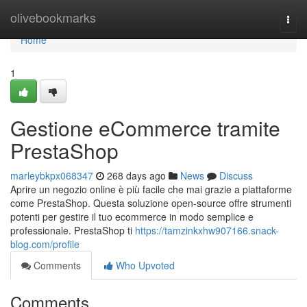
Home
olivebookmarks
Togg
navi
Home
1
Gestione eCommerce tramite
PrestaShop
marleybkpx068347
268 days ago
News
Discuss
Aprire un negozio online è più facile che mai grazie a piattaforme
come PrestaShop. Questa soluzione open-source offre strumenti
potenti per gestire il tuo ecommerce in modo semplice e
professionale. PrestaShop ti
https://tamzinkxhw907166.snack-
blog.com/profile
Comments
Who Upvoted
Comments