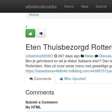
Home
olivebookmarks
Home
New
Submit
Home
1
Eten Thuisbezorgd Rotte
zubairixvy509357
267 days ago
News
Discuss
Ben je geïrriteerd en wil je lekker Italiaans eten? Dan 
Rotterdam. Kies uit onze verse menu met geweldige gere
https://haseebessv488049.mdkblog.com/44395757/pas
Comments
Who Upvoted
Comments
Submit a Comment
No HTML