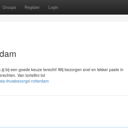
Groups
Register
Login
rdam
is jij bij een goede keuze terecht! Wij bezorgen snel en lekker paste in
chten. Van tortellini tot
ta-thuisbezorgd-rotterdam