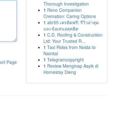
Thorough Investigation
1
Reno Companion
Cremation: Caring Options
1
abr55 เครดิตฟรี: รีวิวล่าสุด
และข้อเสนอสุดฮิต
1
C.D. Roofing & Construction
Ltd: Your Trusted R...
1
Taxi Rides from Noida to
Nainital
1
Telegramcopyright
ort Page
1
Review Menginap Asyik di
Homestay Dieng