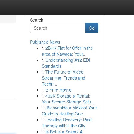
Search
Go
Published News
1
2BHK Flat for Offer in the
area of Nawada: Your...
1
Understanding X12 EDI
Standards
1
The Future of Video
Streaming: Trends and
Techn...
1
מוזיקת יהודיים
1
402K Storage & Rental:
Your Secure Storage Solu...
1
¡Bienvenido a México! Your
Guide to Hosting Gue...
1
Locating Recovery: Past
Therapy within the City
1
Is Betus a Scam? A