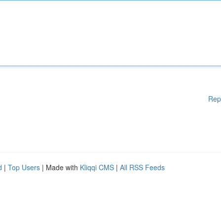
Rep
d
|
Top Users
| Made with
Kliqqi CMS
|
All RSS Feeds