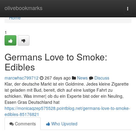
Home
olivebookmarks
Togg
navi
Home
1
Germans Love to Smoke:
Edibles
marcwhsc799712
267 days ago
News
Discuss
Klar, der deutsche Markt ist ein Goldmine. Jedes kleine Zigarette
ist geladen mit Bud, bereit, dich auf eine lustige Fahrt zu
schicken. Was immer| ob du ein Experte bist oder ein Neuling,
Essen Gras Deutschland hat
https://monicaqzep575528.pointblog.net/germans-love-to-smoke-
edibles-85176821
Comments
Who Upvoted