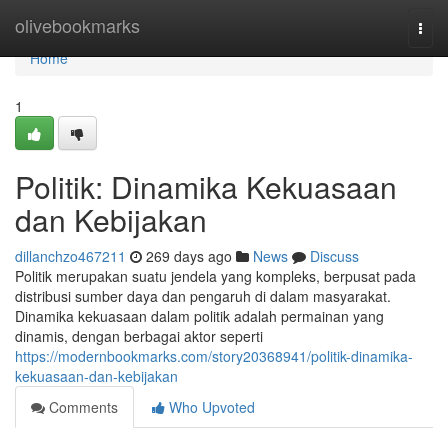
Home
olivebookmarks
Togg
navi
Home
1
Politik: Dinamika Kekuasaan
dan Kebijakan
dillanchzo467211
269 days ago
News
Discuss
Politik merupakan suatu jendela yang kompleks, berpusat pada
distribusi sumber daya dan pengaruh di dalam masyarakat.
Dinamika kekuasaan dalam politik adalah permainan yang
dinamis, dengan berbagai aktor seperti
https://modernbookmarks.com/story20368941/politik-dinamika-
kekuasaan-dan-kebijakan
Comments
Who Upvoted