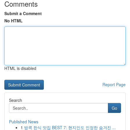
Comments
Submit a Comment
No HTML
HTML is disabled
Report Page
Search
Go
Published News
1
방콕 한식 맛집 BEST 7: 현지인도 인정한 숨겨진 ...