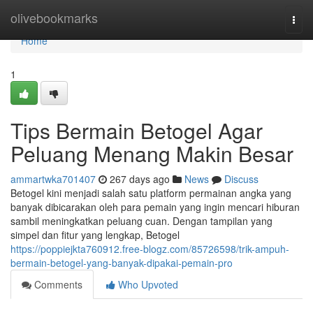
Home
olivebookmarks
Togg
navi
Home
1
Tips Bermain Betogel Agar
Peluang Menang Makin Besar
ammartwka701407
267 days ago
News
Discuss
Betogel kini menjadi salah satu platform permainan angka yang
banyak dibicarakan oleh para pemain yang ingin mencari hiburan
sambil meningkatkan peluang cuan. Dengan tampilan yang
simpel dan fitur yang lengkap, Betogel
https://poppiejkta760912.free-blogz.com/85726598/trik-ampuh-
bermain-betogel-yang-banyak-dipakai-pemain-pro
Comments
Who Upvoted