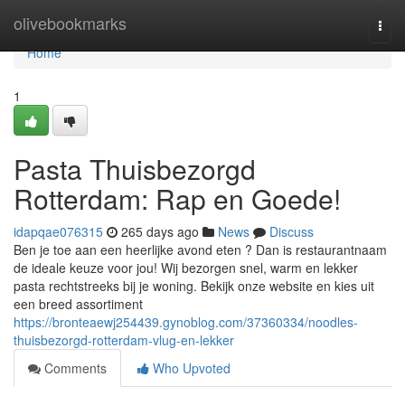
Home
olivebookmarks
Togg
navi
Home
1
Pasta Thuisbezorgd
Rotterdam: Rap en Goede!
idapqae076315
265 days ago
News
Discuss
Ben je toe aan een heerlijke avond eten ? Dan is restaurantnaam
de ideale keuze voor jou! Wij bezorgen snel, warm en lekker
pasta rechtstreeks bij je woning. Bekijk onze website en kies uit
een breed assortiment
https://bronteaewj254439.gynoblog.com/37360334/noodles-
thuisbezorgd-rotterdam-vlug-en-lekker
Comments
Who Upvoted