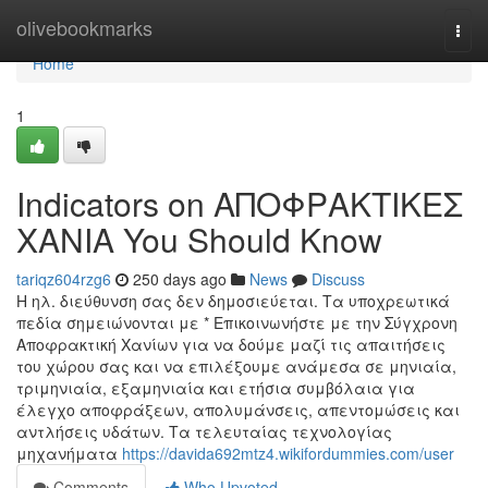
Home
olivebookmarks
Togg
navi
Home
1
Indicators on ΑΠΟΦΡΑΚΤΙΚΕΣ
ΧΑΝΙΑ You Should Know
tariqz604rzg6
250 days ago
News
Discuss
Η ηλ. διεύθυνση σας δεν δημοσιεύεται. Τα υποχρεωτικά
πεδία σημειώνονται με * Επικοινωνήστε με την Σύγχρονη
Αποφρακτική Χανίων για να δούμε μαζί τις απαιτήσεις
του χώρου σας και να επιλέξουμε ανάμεσα σε μηνιαία,
τριμηνιαία, εξαμηνιαία και ετήσια συμβόλαια για
έλεγχο αποφράξεων, απολυμάνσεις, απεντομώσεις και
αντλήσεις υδάτων. Τα τελευταίας τεχνολογίας
μηχανήματα
https://davida692mtz4.wikifordummies.com/user
Comments
Who Upvoted