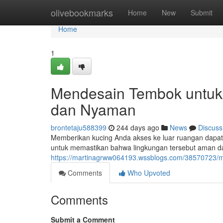
Home
olivebookmarks
Home
New
Submit
Home
1
Mendesain Tembok untuk
dan Nyaman
brontetaju588399
244 days ago
News
Discuss
Memberikan kucing Anda akses ke luar ruangan dapa
untuk memastikan bahwa lingkungan tersebut aman d
https://martinagrww064193.wssblogs.com/38570723/
Comments
Who Upvoted
Comments
Submit a Comment