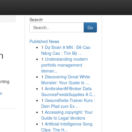
Search
Go
Published News
1
Dự Đoán 8 MN · Đề Cao
n
Nâng Cao : Tìm Bộ ...
1
Understanding modern
portfolio management
deman...
1
Discovering Great White
nting
Monster: Your Guide to ...
1
AmibrokerAFBroker Data
an
SourcesFeedsSupplies A C...
1
Gesundheits-Trainer Kurs :
Dein Pfad zum Ex...
1
Accessing copyright: Your
Guide to Legal Vendors
1
Artificial Intelligence Song
Clips: The H...