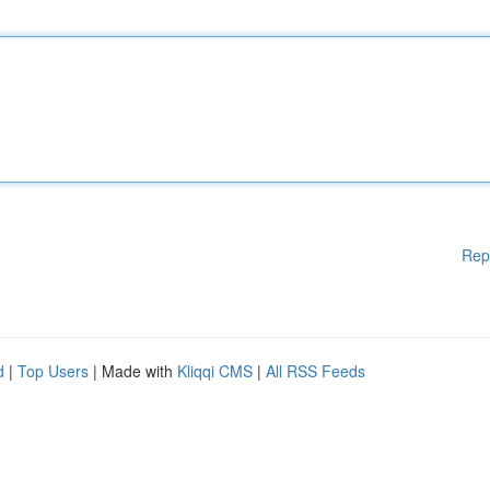
Rep
d
|
Top Users
| Made with
Kliqqi CMS
|
All RSS Feeds