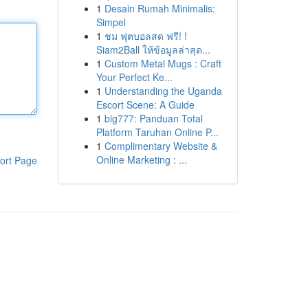
1
Desain Rumah Minimalis:
Simpel
1
ชม ฟุตบอลสด ฟรี! !
Siam2Ball ให้ข้อมูลล่าสุด...
1
Custom Metal Mugs : Craft
Your Perfect Ke...
1
Understanding the Uganda
Escort Scene: A Guide
1
big777: Panduan Total
Platform Taruhan Online P...
1
Complimentary Website &
Online Marketing : ...
ort Page