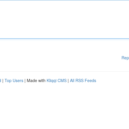
Rep
d
|
Top Users
| Made with
Kliqqi CMS
|
All RSS Feeds