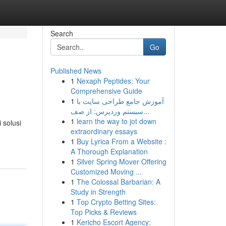
Search
Go
Published News
1
Nexaph Peptides: Your
Comprehensive Guide
1
آموزش جامع طراحی سایت با
سیستم وردپرس: از صف...
1
learn the way to jot down
 solusi
extraordinary essays
1
Buy Lyrica From a Website :
A Thorough Explanation
1
Silver Spring Mover Offering
Customized Moving ...
1
The Colossal Barbarian: A
Study in Strength
1
Top Crypto Betting Sites:
Top Picks & Reviews
1
Kericho Escort Agency: