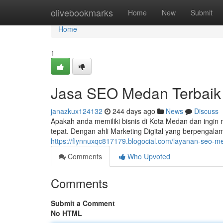
Home
olivebookmarks
Home
New
Submit
Home
1
Jasa SEO Medan Terbaik 
janazkux124132
244 days ago
News
Discuss
Apakah anda memiliki bisnis di Kota Medan dan ingin 
tepat. Dengan ahli Marketing Digital yang berpenga
https://flynnuxqc817179.blogocial.com/layanan-seo-m
Comments
Who Upvoted
Comments
Submit a Comment
No HTML