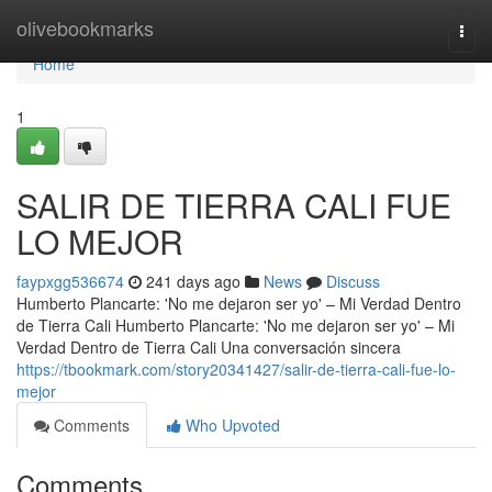
Home
olivebookmarks
Togg
navi
Home
1
SALIR DE TIERRA CALI FUE
LO MEJOR
faypxgg536674
241 days ago
News
Discuss
Humberto Plancarte: 'No me dejaron ser yo' – Mi Verdad Dentro
de Tierra Cali Humberto Plancarte: 'No me dejaron ser yo' – Mi
Verdad Dentro de Tierra Cali Una conversación sincera
https://tbookmark.com/story20341427/salir-de-tierra-cali-fue-lo-
mejor
Comments
Who Upvoted
Comments