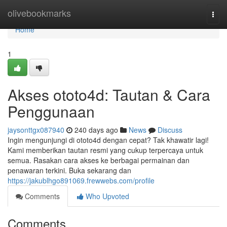
Home
olivebookmarks
Togg
navi
Home
1
Akses ototo4d: Tautan & Cara
Penggunaan
jaysonttgx087940
240 days ago
News
Discuss
Ingin mengunjungi di ototo4d dengan cepat? Tak khawatir lagi!
Kami memberikan tautan resmi yang cukup terpercaya untuk
semua. Rasakan cara akses ke berbagai permainan dan
penawaran terkini. Buka sekarang dan
https://jakublhgo891069.frewwebs.com/profile
Comments
Who Upvoted
Comments