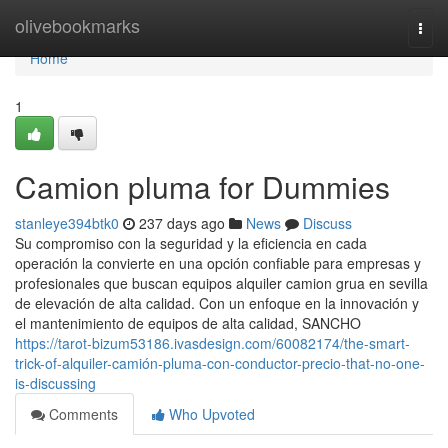
Home
olivebookmarks
Togg
navi
Home
1
Camion pluma for Dummies
stanleye394btk0
237 days ago
News
Discuss
Su compromiso con la seguridad y la eficiencia en cada
operación la convierte en una opción confiable para empresas y
profesionales que buscan equipos alquiler camion grua en sevilla
de elevación de alta calidad. Con un enfoque en la innovación y
el mantenimiento de equipos de alta calidad, SANCHO
https://tarot-bizum53186.ivasdesign.com/60082174/the-smart-
trick-of-alquiler-camión-pluma-con-conductor-precio-that-no-one-
is-discussing
Comments
Who Upvoted