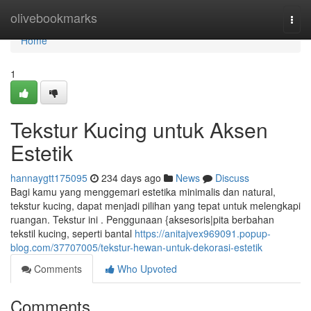
Home
olivebookmarks
Togg
navi
Home
1
Tekstur Kucing untuk Aksen
Estetik
hannaygtt175095
234 days ago
News
Discuss
Bagi kamu yang menggemari estetika minimalis dan natural,
tekstur kucing, dapat menjadi pilihan yang tepat untuk melengkapi
ruangan. Tekstur ini . Penggunaan {aksesoris|pita berbahan
tekstil kucing, seperti bantal
https://anitajvex969091.popup-
blog.com/37707005/tekstur-hewan-untuk-dekorasi-estetik
Comments
Who Upvoted
Comments