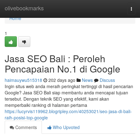
Home
olivebookmarks
Togg
navi
Home
1
Jasa SEO Bali : Peroleh
Pencapaian No.1 di Google
haimauywu515318
202 days ago
News
Discuss
Ingin situs web anda meraih peringkat tertinggi di hasil pencarian
Google? Jasa SEO Bali siap membantu anda mencapai tujuan
tersebut. Dengan teknik SEO yang efektif, kami akan
memperbaiki ranking di halaman pertama
https://lucyrvis119962.blogripley.com/40253021/seo-jasa-di-bali-
raih-posisi-top-google
Comments
Who Upvoted