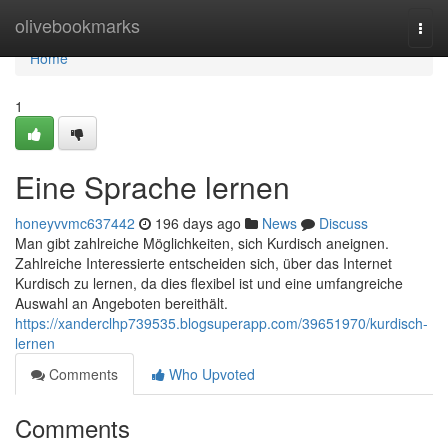
Home
olivebookmarks
Togg
navi
Home
1
Eine Sprache lernen
honeyvvmc637442
196 days ago
News
Discuss
Man gibt zahlreiche Möglichkeiten, sich Kurdisch aneignen.
Zahlreiche Interessierte entscheiden sich, über das Internet
Kurdisch zu lernen, da dies flexibel ist und eine umfangreiche
Auswahl an Angeboten bereithält.
https://xanderclhp739535.blogsuperapp.com/39651970/kurdisch-
lernen
Comments
Who Upvoted
Comments