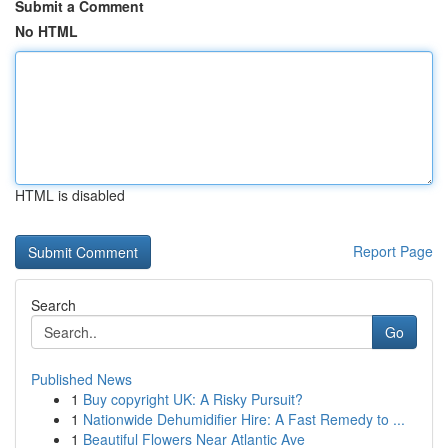
Submit a Comment
No HTML
HTML is disabled
Report Page
Search
Go
Published News
1
Buy copyright UK: A Risky Pursuit?
1
Nationwide Dehumidifier Hire: A Fast Remedy to ...
1
Beautiful Flowers Near Atlantic Ave