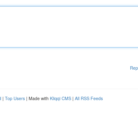
Rep
d
|
Top Users
| Made with
Kliqqi CMS
|
All RSS Feeds