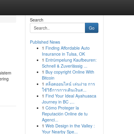
Search
Go
Published News
1
Finding Affordable Auto
Insurance in Tulsa, OK
1
Entrümpelung Kaufbeuren:
Schnell & Zuverlässig ...
1
Buy copyright Online With
sistem
Bitcoin
ering
1
สล็อตออนไลน์ เล่นง่าย การ
ใช้วิธีการการเดินเงินส...
1
Find Your Ideal Ayahuasca
Journey in BC ,...
1
Cómo Proteger la
Reputación Online de tu
Agenci...
1
Web Design in the Valley :
Your Nearby Spe...