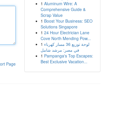
1
Aluminum Wire: A
Comprehensive Guide &
Scrap Value
1
Boost Your Business: SEO
Solutions Singapore
1
24 Hour Electrician Lane
Cove North Mending Pow...
1
لوحة توزيع 36 مسار كهرباء
في مصر: مرشد شامل
1
Pampanga's Top Escapes:
Best Exclusive Vacation...
ort Page