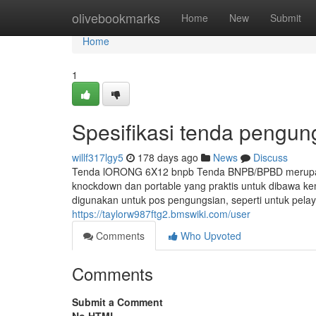
Home
olivebookmarks
Home
New
Submit
Home
1
Spesifikasi tenda pengu
willf317lgy5
178 days ago
News
Discuss
Tenda lORONG 6X12 bnpb Tenda BNPB/BPBD merupakan
knockdown dan portable yang praktis untuk dibawa k
digunakan untuk pos pengungsian, seperti untuk pel
https://taylorw987ftg2.bmswiki.com/user
Comments
Who Upvoted
Comments
Submit a Comment