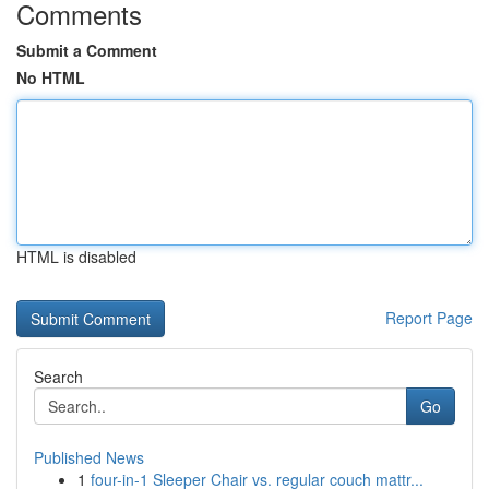
Comments
Submit a Comment
No HTML
HTML is disabled
Report Page
Search
Go
Published News
1
four-in-1 Sleeper Chair vs. regular couch mattr...