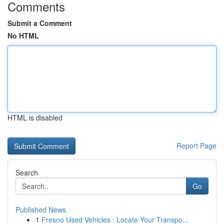
Comments
Submit a Comment
No HTML
HTML is disabled
Report Page
Search
Go
Published News
1
Fresno Used Vehicles : Locate Your Transpo...