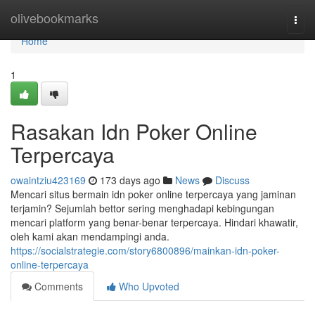
Home
olivebookmarks
Togg
navi
Home
1
Rasakan Idn Poker Online
Terpercaya
owaintziu423169
173 days ago
News
Discuss
Mencari situs bermain idn poker online terpercaya yang jaminan
terjamin? Sejumlah bettor sering menghadapi kebingungan
mencari platform yang benar-benar terpercaya. Hindari khawatir,
oleh kami akan mendampingi anda.
https://socialstrategie.com/story6800896/mainkan-idn-poker-
online-terpercaya
Comments
Who Upvoted