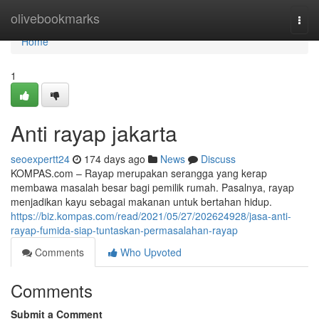
Home
olivebookmarks
Togg
navi
Home
1
Anti rayap jakarta
seoexpertt24
174 days ago
News
Discuss
KOMPAS.com – Rayap merupakan serangga yang kerap
membawa masalah besar bagi pemilik rumah. Pasalnya, rayap
menjadikan kayu sebagai makanan untuk bertahan hidup.
https://biz.kompas.com/read/2021/05/27/202624928/jasa-anti-
rayap-fumida-siap-tuntaskan-permasalahan-rayap
Comments
Who Upvoted
Comments
Submit a Comment