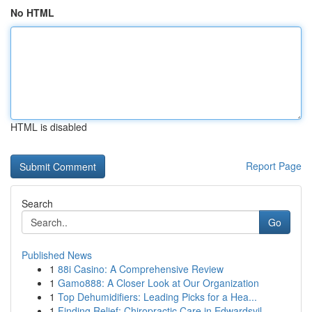
No HTML
HTML is disabled
Report Page
Search
Go
Published News
1
88i Casino: A Comprehensive Review
1
Gamo888: A Closer Look at Our Organization
1
Top Dehumidifiers: Leading Picks for a Hea...
1
Finding Relief: Chiropractic Care in Edwardsvil...