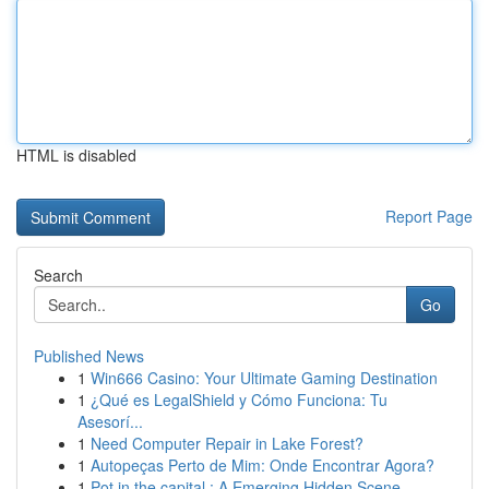
HTML is disabled
Report Page
Search
Go
Published News
1
Win666 Casino: Your Ultimate Gaming Destination
1
¿Qué es LegalShield y Cómo Funciona: Tu
Asesorí...
1
Need Computer Repair in Lake Forest?
1
Autopeças Perto de Mim: Onde Encontrar Agora?
1
Pot in the capital : A Emerging Hidden Scene