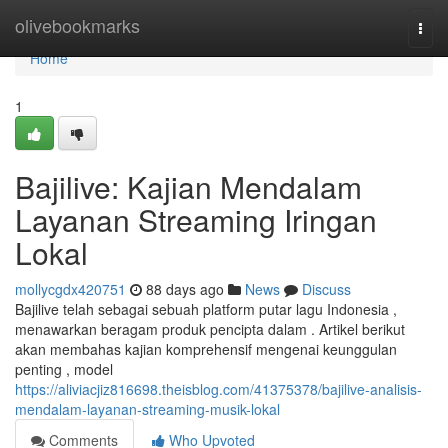
Home
olivebookmarks
Togg
navi
Home
1
Bajilive: Kajian Mendalam
Layanan Streaming Iringan
Lokal
mollycgdx420751
88 days ago
News
Discuss
Bajilive telah sebagai sebuah platform putar lagu Indonesia ,
menawarkan beragam produk pencipta dalam . Artikel berikut
akan membahas kajian komprehensif mengenai keunggulan
penting , model
https://aliviacjiz816698.theisblog.com/41375378/bajilive-analisis-
mendalam-layanan-streaming-musik-lokal
Comments
Who Upvoted