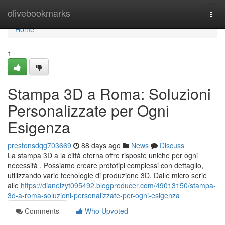
Home
olivebookmarks
Togg
navi
Home
1
Stampa 3D a Roma: Soluzioni
Personalizzate per Ogni
Esigenza
prestonsdqg703669
88 days ago
News
Discuss
La stampa 3D a la città eterna offre risposte uniche per ogni
necessità . Possiamo creare prototipi complessi con dettaglio,
utilizzando varie tecnologie di produzione 3D. Dalle micro serie
alle
https://dianelzyt095492.blogproducer.com/49013150/stampa-
3d-a-roma-soluzioni-personalizzate-per-ogni-esigenza
Comments
Who Upvoted