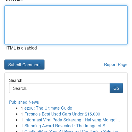
HTML is disabled
Report Page
Search
Go
Published News
1
ez96: The Ultimate Guide
1
Fresno's Best Used Cars Under $15,000
1
Informasi Viral Pada Sekarang : Hal yang Mengej...
1
Stunning Award Revealed : The Image of S...
1
CaptionWay: Your AI-Powered Captioning Solution