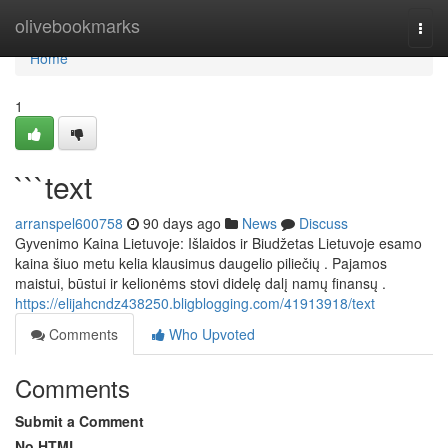
Home
olivebookmarks
Togg
navi
Home
1
```text
arranspel600758
90 days ago
News
Discuss
Gyvenimo Kaina Lietuvoje: Išlaidos ir Biudžetas Lietuvoje esamo
kaina šiuo metu kelia klausimus daugelio piliečių . Pajamos
maistui, būstui ir kelionėms stovi didelę dalį namų finansų .
https://elijahcndz438250.bligblogging.com/41913918/text
Comments
Who Upvoted
Comments
Submit a Comment
No HTML