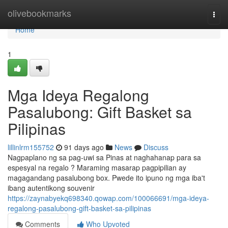
Home
olivebookmarks
Togg
navi
Home
1
Mga Ideya Regalong
Pasalubong: Gift Basket sa
Pilipinas
lillinlrm155752
91 days ago
News
Discuss
Nagpaplano ng sa pag-uwi sa Pinas at naghahanap para sa
espesyal na regalo ? Maraming masarap pagpipilian ay
magagandang pasalubong box. Pwede ito ipuno ng mga iba't
ibang autentikong souvenir
https://zaynabyekq698340.qowap.com/100066691/mga-ideya-
regalong-pasalubong-gift-basket-sa-pilipinas
Comments
Who Upvoted