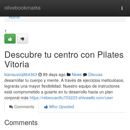
Home
olivebookmarks
Togg
navi
Home
1
Descubre tu centro con Pilates
Vitoria
kianauvoq864363
89 days ago
News
Discuss
desarrollar tu cuerpo y mente. A través de ejercicios meticulosos,
lograrás una mayor flexibilidad. Nuestro equipo de instructores
está comprometido a guiarte en tu desarrollo hacia un plan
corporal más
https://rebeccactfu703223.shivawiki.com/user
Comments
Who Upvoted
Comments