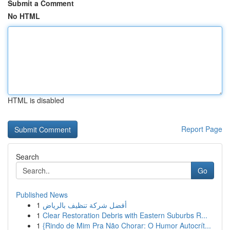
Submit a Comment
No HTML
HTML is disabled
Report Page
Search
Go
Published News
1
أفضل شركة تنظيف بالرياض
1
Clear Restoration Debris with Eastern Suburbs R...
1
{Rindo de Mim Pra Não Chorar: O Humor Autocrít...