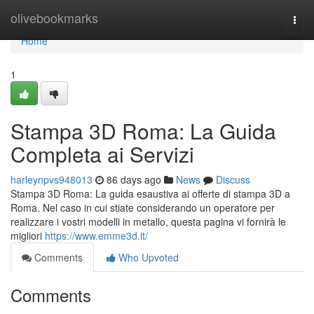
Home
olivebookmarks
Togg
navi
Home
1
Stampa 3D Roma: La Guida
Completa ai Servizi
harleynpvs948013
86 days ago
News
Discuss
Stampa 3D Roma: La guida esaustiva ai offerte di stampa 3D a
Roma. Nel caso in cui stiate considerando un operatore per
realizzare i vostri modelli in metallo, questa pagina vi fornirà le
migliori
https://www.emme3d.it/
Comments
Who Upvoted
Comments