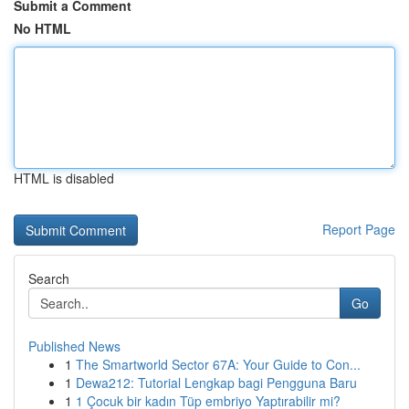
Submit a Comment
No HTML
HTML is disabled
Report Page
Search
Go
Published News
1
The Smartworld Sector 67A: Your Guide to Con...
1
Dewa212: Tutorial Lengkap bagi Pengguna Baru
1
1 Çocuk bir kadın Tüp embriyo Yaptırabilir mi?