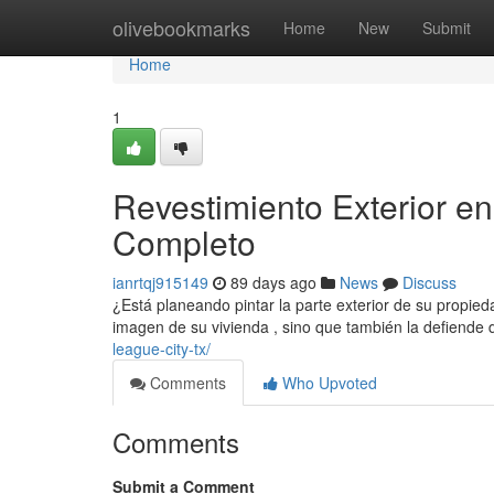
Home
olivebookmarks
Home
New
Submit
Home
1
Revestimiento Exterior e
Completo
ianrtqj915149
89 days ago
News
Discuss
¿Está planeando pintar la parte exterior de su propied
imagen de su vivienda , sino que también la defiende d
league-city-tx/
Comments
Who Upvoted
Comments
Submit a Comment