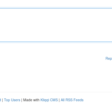
Rep
d
|
Top Users
| Made with
Kliqqi CMS
|
All RSS Feeds