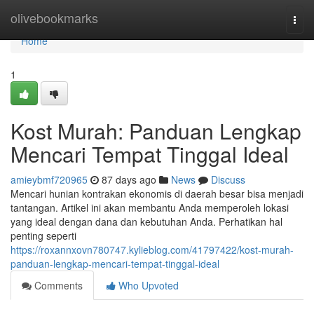
Home
olivebookmarks
Togg
navi
Home
1
Kost Murah: Panduan Lengkap
Mencari Tempat Tinggal Ideal
amieybmf720965
87 days ago
News
Discuss
Mencari hunian kontrakan ekonomis di daerah besar bisa menjadi
tantangan. Artikel ini akan membantu Anda memperoleh lokasi
yang ideal dengan dana dan kebutuhan Anda. Perhatikan hal
penting seperti
https://roxannxovn780747.kylieblog.com/41797422/kost-murah-
panduan-lengkap-mencari-tempat-tinggal-ideal
Comments
Who Upvoted