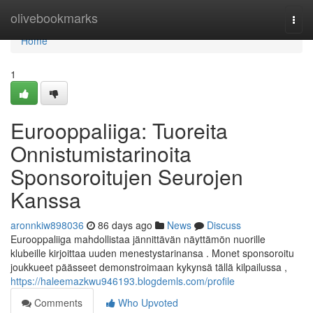
Home
olivebookmarks
Togg
navi
Home
1
Eurooppaliiga: Tuoreita
Onnistumistarinoita
Sponsoroitujen Seurojen
Kanssa
aronnkiw898036
86 days ago
News
Discuss
Eurooppaliiga mahdollistaa jännittävän näyttämön nuorille
klubeille kirjoittaa uuden menestystarinansa . Monet sponsoroitu
joukkueet päässeet demonstroimaan kykynsä tällä kilpailussa ,
https://haleemazkwu946193.blogdemls.com/profile
Comments
Who Upvoted