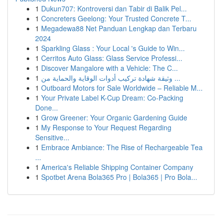
1
Dukun707: Kontroversi dan Tabir di Balik Pel...
1
Concreters Geelong: Your Trusted Concrete T...
1
Megadewa88 Net Panduan Lengkap dan Terbaru
2024
1
Sparkling Glass : Your Local 's Guide to Win...
1
Cerritos Auto Glass: Glass Service Professi...
1
Discover Mangalore with a Vehicle: The C...
1
وثيقة شهادة تركيب أدوات الوقاية والحماية من ...
1
Outboard Motors for Sale Worldwide – Reliable M...
1
Your Private Label K-Cup Dream: Co-Packing
Done...
1
Grow Greener: Your Organic Gardening Guide
1
My Response to Your Request Regarding
Sensitive...
1
Embrace Ambiance: The Rise of Rechargeable Tea
...
1
America's Reliable Shipping Container Company
1
Spotbet Arena Bola365 Pro | Bola365 | Pro Bola...