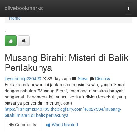
Home
olivebookmarks
Togg
navi
Home
1
Musang Birahi: Misteri di Balik
Perilakunya
jaysondmip280420
86 days ago
News
Discuss
Perilaku unik hewan ini jantan saat musim kawin, yang dikenal
dengan sebutan "Musang Birahi," memang memukau banyak
pengamat. Fenomena ini muncul ketika individu tersebut, yang
biasanya penyendiri, menunjukkan
https://rishiqmzi040789.theblogfairy.com/40027334/musang-
birahi-misteri-di-balik-perilakunya
Comments
Who Upvoted