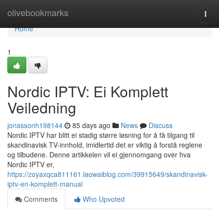
Home
olivebookmarks
Togg
navi
Home
1
Nordic IPTV: Ei Komplett
Veiledning
jonassonh198144
85 days ago
News
Discuss
Nordic IPTV har blitt ei stadig større løsning for å få tilgang til
skandinavisk TV-innhold, imidlertid det er viktig å forstå reglene
og tilbudene. Denne artikkelen vil ei gjennomgang over hva
Nordic IPTV er,
https://zoyaxqca811161.laowaiblog.com/39915649/skandinavisk-
iptv-en-komplett-manual
Comments
Who Upvoted