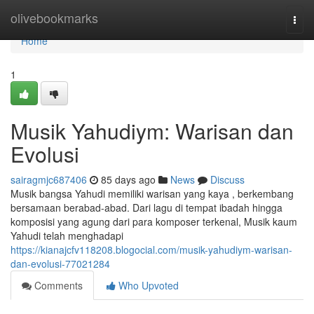
Home
olivebookmarks
Togg
navi
Home
1
Musik Yahudiym: Warisan dan
Evolusi
sairagmjc687406
85 days ago
News
Discuss
Musik bangsa Yahudi memiliki warisan yang kaya , berkembang
bersamaan berabad-abad. Dari lagu di tempat ibadah hingga
komposisi yang agung dari para komposer terkenal, Musik kaum
Yahudi telah menghadapi
https://kianajcfv118208.blogocial.com/musik-yahudiym-warisan-
dan-evolusi-77021284
Comments
Who Upvoted