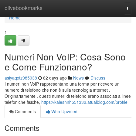
Home
olivebookmarks
Togg
navi
Home
1
Numeri Non VoIP: Cosa Sono
e Come Funzionano?
asiyaqxtz985038
82 days ago
News
Discuss
I numeri non VoIP rappresentano una forma per ricevere un
numero di telefono che non è sulla tecnologia internet .
Originariamente , questi numeri di telefono erano associati a linee
telefoniche fisiche,
https://kalesnnh551332.atualblog.com/profile
Comments
Who Upvoted
Comments