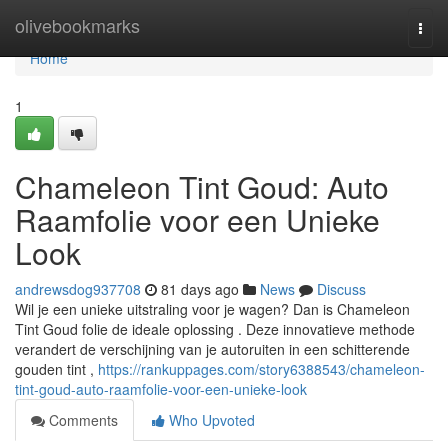
Home
olivebookmarks
Togg
navi
Home
1
Chameleon Tint Goud: Auto
Raamfolie voor een Unieke
Look
andrewsdog937708
81 days ago
News
Discuss
Wil je een unieke uitstraling voor je wagen? Dan is Chameleon
Tint Goud folie de ideale oplossing . Deze innovatieve methode
verandert de verschijning van je autoruiten in een schitterende
gouden tint ,
https://rankuppages.com/story6388543/chameleon-
tint-goud-auto-raamfolie-voor-een-unieke-look
Comments
Who Upvoted