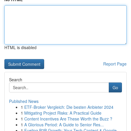
HTML is disabled
Report Page
Search
Go
Published News
1
ETF-Broker Vergleich: Die besten Anbieter 2024
1
Mitigating Project Risks: A Practical Guide
1
Content Incentives Are These Worth the Buzz ?
1
A Glorious Period: A Guide to Senior Res...
1
Fueling B2B Growth: Your Tech Content & Google ...