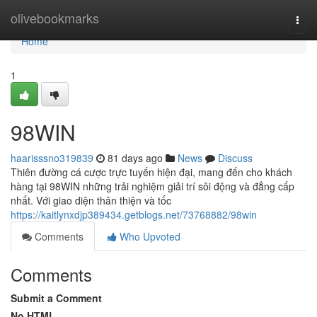
Home
olivebookmarks
Togg
navi
Home
1
98WIN
haarisssno319839
81 days ago
News
Discuss
Thiên đường cá cược trực tuyến hiện đại, mang đến cho khách
hàng tại 98WIN những trải nghiệm giải trí sôi động và đẳng cấp
nhất. Với giao diện thân thiện và tốc
https://kaitlynxdjp389434.getblogs.net/73768882/98win
Comments
Who Upvoted
Comments
Submit a Comment
No HTML