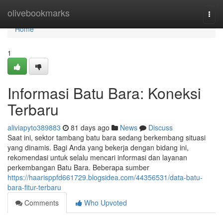
Home
olivebookmarks
Togg
navi
Home
1
Informasi Batu Bara: Koneksi
Terbaru
aliviapyto389883
81 days ago
News
Discuss
Saat ini, sektor tambang batu bara sedang berkembang situasi
yang dinamis. Bagi Anda yang bekerja dengan bidang ini,
rekomendasi untuk selalu mencari informasi dan layanan
perkembangan Batu Bara. Beberapa sumber
https://haarisppfd661729.blogsidea.com/44356531/data-batu-
bara-fitur-terbaru
Comments
Who Upvoted