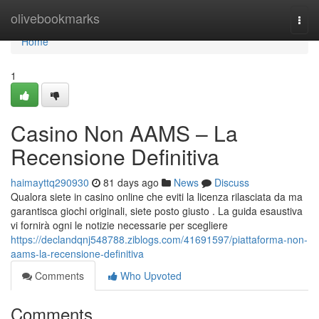
Home
olivebookmarks
Togg
navi
Home
1
Casino Non AAMS – La
Recensione Definitiva
haimayttq290930
81 days ago
News
Discuss
Qualora siete in casino online che eviti la licenza rilasciata da ma
garantisca giochi originali, siete posto giusto . La guida esaustiva
vi fornirà ogni le notizie necessarie per scegliere
https://declandqnj548788.ziblogs.com/41691597/piattaforma-non-
aams-la-recensione-definitiva
Comments
Who Upvoted
Comments