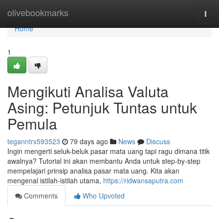
Home
olivebookmarks
Togg
navi
Home
1
Mengikuti Analisa Valuta
Asing: Petunjuk Tuntas untuk
Pemula
teganntrx593523
79 days ago
News
Discuss
Ingin mengerti seluk-beluk pasar mata uang tapi ragu dimana titik
awalnya? Tutorial ini akan membantu Anda untuk step-by-step
mempelajari prinsip analisa pasar mata uang. Kita akan
mengenal istilah-istilah utama,
https://ridwansaputra.com
Comments
Who Upvoted