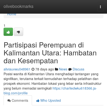
Home
olivebookmarks
Togg
navi
Home
1
Partisipasi Perempuan di
Kalimantan Utara: Hambatan
dan Kesempatan
aliviauvwu048961
78 days ago
News
Discuss
Posisi wanita di Kalimantan Utara menghadapi tantangan yang
signifikan, terutama terkait kemudahan terhadap pelatihan dan
prospek ekonomi. Hambatan lokasi yang lebar serta infrastruktur
yang belum memadai seringkali
https://charliedwku618366.ja-
blog.com/profile
Comments
Who Upvoted