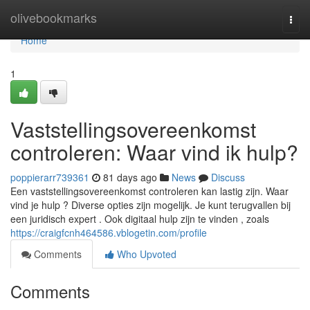
Home
olivebookmarks
Togg
navi
Home
1
Vaststellingsovereenkomst
controleren: Waar vind ik hulp?
poppierarr739361
81 days ago
News
Discuss
Een vaststellingsovereenkomst controleren kan lastig zijn. Waar
vind je hulp ? Diverse opties zijn mogelijk. Je kunt terugvallen bij
een juridisch expert . Ook digitaal hulp zijn te vinden , zoals
https://craigfcnh464586.vblogetin.com/profile
Comments
Who Upvoted
Comments