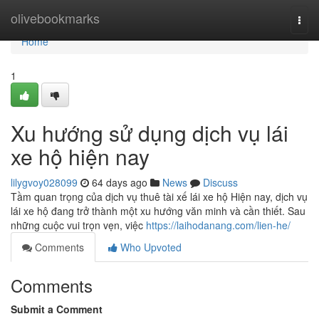
Home
olivebookmarks
Togg
navi
Home
1
Xu hướng sử dụng dịch vụ lái
xe hộ hiện nay
lilygvoy028099
64 days ago
News
Discuss
Tầm quan trọng của dịch vụ thuê tài xế lái xe hộ Hiện nay, dịch vụ
lái xe hộ đang trở thành một xu hướng văn minh và cần thiết. Sau
những cuộc vui trọn vẹn, việc
https://laihodanang.com/lien-he/
Comments
Who Upvoted
Comments
Submit a Comment