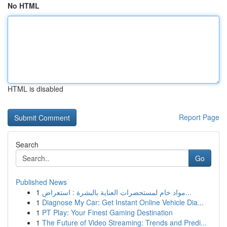
No HTML
HTML is disabled
Report Page
Search
Go
Published News
1
مواد خام لمستحضرات العناية بالبشرة : استعراض...
1
Diagnose My Car: Get Instant Online Vehicle Dia...
1
PT Play: Your Finest Gaming Destination
1
The Future of Video Streaming: Trends and Predi...