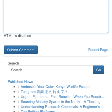
HTML is disabled
Report Page
Search
Go
Published News
1
Amboseli: Your Quick Kenya Wildlife Escape
1
Telegram 音频 怎么 转成 字？
1
Urgent Plumbers : Fast Reaction When You Requir...
1
Sourcing Massey Spares in the North – A Thoroug...
1
Understanding Research Chemicals: A Beginner's ...
1
Top Betting Platforms