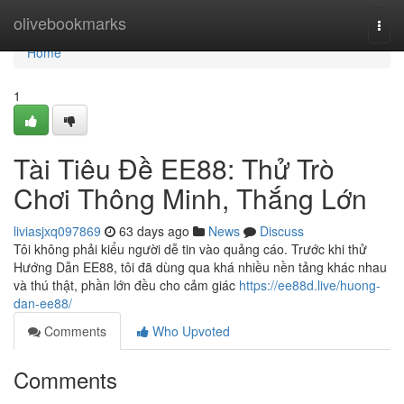
Home
olivebookmarks
Togg
navi
Home
1
Tài Tiêu Đề EE88: Thử Trò
Chơi Thông Minh, Thắng Lớn
liviasjxq097869
63 days ago
News
Discuss
Tôi không phải kiểu người dễ tin vào quảng cáo. Trước khi thử
Hướng Dẫn EE88, tôi đã dùng qua khá nhiều nền tảng khác nhau
và thú thật, phần lớn đều cho cảm giác
https://ee88d.live/huong-
dan-ee88/
Comments
Who Upvoted
Comments