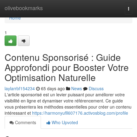
Home
olivebookmarks
Togg
navi
Home
1
Contenu Sponsorisé : Guide
Approfondi pour Booster Votre
Optimisation Naturelle
laylarrbf154234
65 days ago
News
Discuss
L'article sponsorisé est un levier puissant pour améliorer votre
visibilité en ligne et dynamiser votre référencement. Ce guide
vous présentera les méthodes essentielles pour créer un contenu
intéressant et
https://harmonyufll607176.activosblog.com/profile
Comments
Who Upvoted