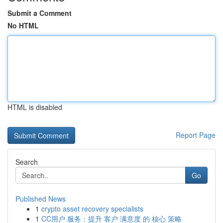
Submit a Comment
No HTML
HTML is disabled
Report Page
Search
Go
Published News
1
crypto asset recovery specialists
1
CC用户 服务：提升 客户 满意度 的 核心 策略