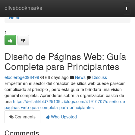
Home
olivebookmarks
Togg
navi
Home
1
Diseño de Páginas Web: Guía
Completa para Principiantes
elodierbge096499
66 days ago
News
Discuss
Empezar en el sector del creación de sitios web puede parecer
complicado al principio , pero esta guía te brindará una visión
general completa. Aprenderás sobre la organización básica de
una
https://delilahkbld725139.ziblogs.com/41910707/diseño-de-
páginas-web-guía-completa-para-principiantes
Comments
Who Upvoted
Comments