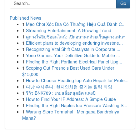
Go
Published News
1
Mẹo Chơi Xóc Đĩa Có Thưởng Hiệu Quả Dành C...
1
Streaming Entertainment: A Growing Trend
1
ดูดวงไพ่ยิปซีออนไลน์: เปิดอนาคตด้วยเว็บดูดวงแม่นๆ
1
Efficient plans to developing enduring investme...
1
Recognizing Vital Shift Catalysts in Corporate ...
1
Yono Games: Your Definitive Guide to Mobile ...
1
Finding the Right Portland Electrical Panel Upg...
1
Scoping Out Fresno's Best Used Cars Under
$15,000
1
How to Choose Reading top Auto Repair for Profe...
1
다낭 수사우나: 현지인처럼 즐기는 힐링 타임
1
รีวิว BNK789 : เกมสล็อตสุดฮิต แห่งปี
1
How to Find Your IP Address: A Simple Guide
1
Finding the Right Naples top Pressure Washing S...
1
Warung Store Termahal : Mengapa Bandrolnya
Maha?