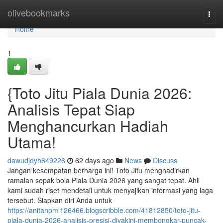
Home
olivebookmarks
Togg
navi
Home
1
{Toto Jitu Piala Dunia 2026:
Analisis Tepat Siap
Menghancurkan Hadiah
Utama!
dawudjdyh649226
62 days ago
News
Discuss
Jangan kesempatan berharga ini! Toto Jitu menghadirkan
ramalan sepak bola Piala Dunia 2026 yang sangat tepat. Ahli
kami sudah riset mendetail untuk menyajikan informasi yang laga
tersebut. Siapkan diri Anda untuk
https://anitanpml126466.blogscribble.com/41812850/toto-jitu-
piala-dunia-2026-analisis-presisi-diyakini-membongkar-puncak-