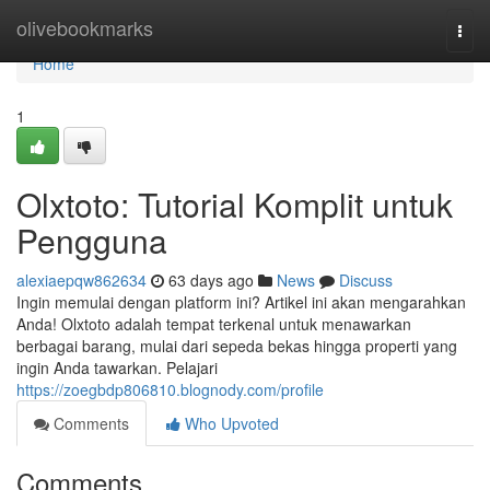
Home
olivebookmarks
Togg
navi
Home
1
Olxtoto: Tutorial Komplit untuk
Pengguna
alexiaepqw862634
63 days ago
News
Discuss
Ingin memulai dengan platform ini? Artikel ini akan mengarahkan
Anda! Olxtoto adalah tempat terkenal untuk menawarkan
berbagai barang, mulai dari sepeda bekas hingga properti yang
ingin Anda tawarkan. Pelajari
https://zoegbdp806810.blognody.com/profile
Comments
Who Upvoted
Comments